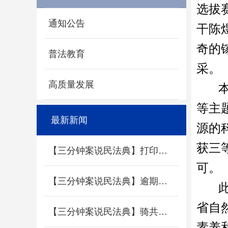
选拔
通知公告
干陈
奇的
普法教育
采。
高质量发展
等主
最新新闻
源的
获三
【三分钟案说民法典】打印的遗嘱有法律效益吗
可。
【三分钟案说民法典】逾期还款应该支付利息吗？
省自
【三分钟案说民法典】骑共享单车撞伤人，谁来担责？
素养