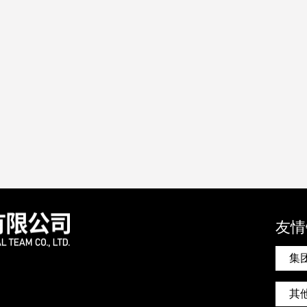
友情
集
其