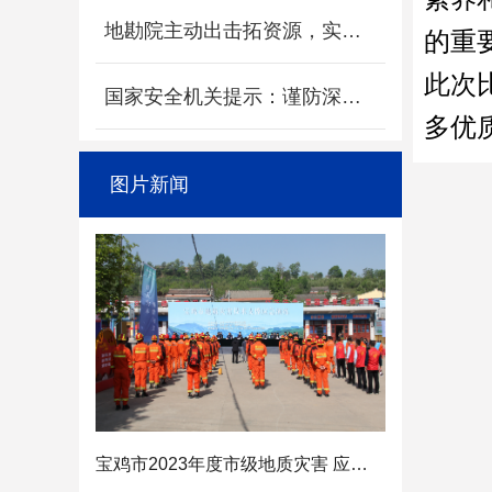
地勘院主动出击拓资源，实干实绩显担当
的重
此次
国家安全机关提示：谨防深度伪造魔改陷阱
多优
图片新闻
宝鸡市2023年度市级地质灾害 应急技术支撑演练圆满完成